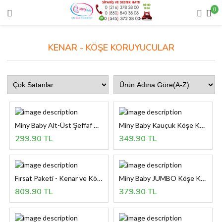
0
KENAR - KÖŞE KORUYUCULAR
Miny Baby Alt-Üst Şeffaf Köşe Koruyucu  8li
Miny Baby Kauçuk Köşe Koruyucu / 4' lü - KAHVERENGİ
299.90 TL
349.90 TL
Fırsat Paketi - Kenar ve Köşe Koruyucu birlikte
Miny Baby JUMBO Köşe Koruyucu - GRİ
809.90 TL
379.90 TL